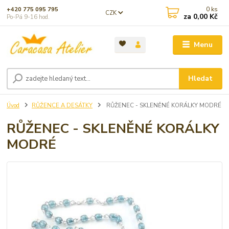
0
ks
+420 775 095 795
CZK
za
0,00 Kč
Po-Pá 9-16 hod.
Menu
Hledat
Úvod
RŮŽENCE A DESÁTKY
RŮŽENEC - SKLENĚNÉ KORÁLKY MODRÉ
RŮŽENEC - SKLENĚNÉ KORÁLKY
MODRÉ