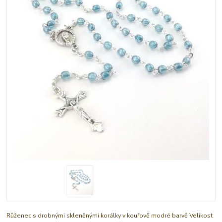
Růženec s drobnými skleněnými korálky v kouřově modré barvě Velikost