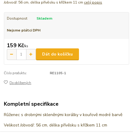
/obvod/: 56 cm, délka přívěsku s křížkem 11 cm
celý popis
Dostupnost
Skladem
Nejsme plátci DPH
159 Kč
/
ks
Dát do košíčku
Číslo produktu:
RE1105-1
Do oblíbených
Kompletní specifikace
Růženec s drobnými skleněnými korálky v kouřově modré barvě
Velikost /obvod/: 56 cm, délka přívěsku s křížkem 11 cm