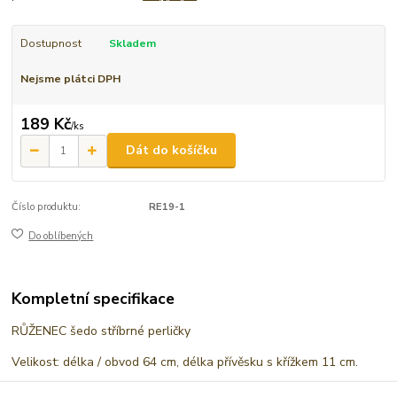
Dostupnost
Skladem
Nejsme plátci DPH
189 Kč
/
ks
Dát do košíčku
Číslo produktu:
RE19-1
Do oblíbených
Kompletní specifikace
RŮŽENEC šedo stříbrné perličky
Velikost: délka / obvod 64 cm, délka přívěsku s křížkem 11 cm.