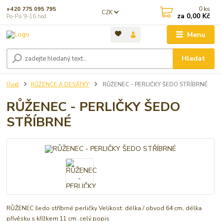
0
ks
+420 775 095 795
CZK
za
0,00 Kč
Po-Pá 9-16 hod.
Menu
Hledat
Úvod
RŮŽENCE A DESÁTKY
RŮŽENEC - PERLIČKY ŠEDO STŘÍBRNÉ
RŮŽENEC - PERLIČKY ŠEDO
STŘÍBRNÉ
RŮŽENEC šedo stříbrné perličky Velikost: délka / obvod 64 cm, délka
přívěsku s křížkem 11 cm.
celý popis