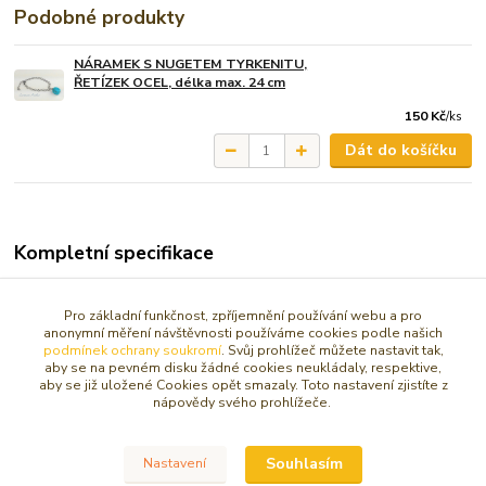
Podobné produkty
NÁRAMEK S NUGETEM TYRKENITU,
ŘETÍZEK OCEL, délka max. 24 cm
150 Kč
/
ks
Dát do košíčku
Kompletní specifikace
O Howlitu se říká, že pomáhá snižovat stres, potlačuje pocity
hněvu.
Pro základní funkčnost, zpříjemnění používání webu a pro
anonymní měření návštěvnosti používáme cookies podle našich
podmínek ochrany soukromí
. Svůj prohlížeč můžete nastavit tak,
Materiál barvený howlit (tyrkenit), chirurgická ocel, dostatečně
aby se na pevném disku žádné cookies neukládaly, respektive,
velký a velmi příjemný na nošení.
aby se již uložené Cookies opět smazaly. Toto nastavení zjistíte z
nápovědy svého prohlížeče.
Zboží zařazeno v kategoriích
Souhlasím
Nastavení