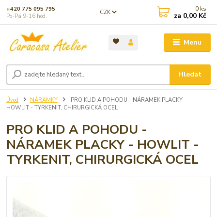
0
ks
+420 775 095 795
CZK
za
0,00 Kč
Po-Pá 9-16 hod.
Menu
Hledat
Úvod
NÁRAMKY
PRO KLID A POHODU - NÁRAMEK PLACKY -
HOWLIT - TYRKENIT, CHIRURGICKÁ OCEL
PRO KLID A POHODU -
NÁRAMEK PLACKY - HOWLIT -
TYRKENIT, CHIRURGICKÁ OCEL