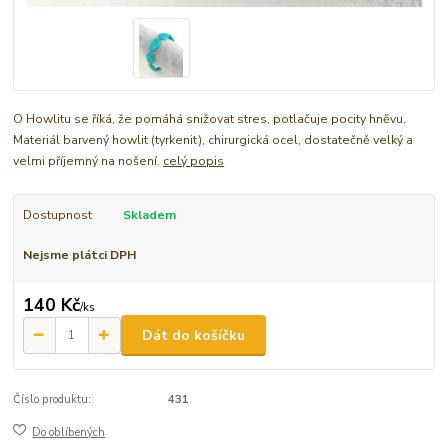
O Howlitu se říká, že pomáhá snižovat stres, potlačuje pocity hněvu.
Materiál barvený howlit (tyrkenit), chirurgická ocel, dostatečně velký a
velmi příjemný na nošení.
celý popis
Dostupnost
Skladem
Nejsme plátci DPH
140 Kč
/
ks
Dát do košíčku
Číslo produktu:
431
Do oblíbených