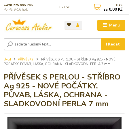
0
ks
+420 775 095 795
CZK
za
0,00 Kč
Po-Pá 9-16 hod.
Menu
Hledat
Úvod
PŘÍVĚSKY
PŘÍVĚSEK S PERLOU - STŘÍBRO Ag 925 - NOVÉ
POČÁTKY, PŮVAB, LÁSKA, OCHRANA - SLADKOVODNÍ PERLA 7 mm
PŘÍVĚSEK S PERLOU - STŘÍBRO
Ag 925 - NOVÉ POČÁTKY,
PŮVAB, LÁSKA, OCHRANA -
SLADKOVODNÍ PERLA 7 mm