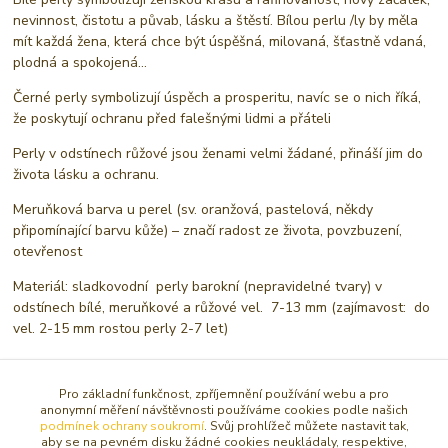
nevinnost, čistotu a půvab, lásku a štěstí. Bílou perlu /ly by měla
mít každá žena, která chce být úspěšná, milovaná, šťastně vdaná,
plodná a spokojená…
Černé perly symbolizují úspěch a prosperitu, navíc se o nich říká,
že poskytují ochranu před falešnými lidmi a přáteli
Perly v odstínech růžové jsou ženami velmi žádané, přináší jim do
života lásku a ochranu.
Meruňková barva u perel (sv. oranžová, pastelová, někdy
připomínající barvu kůže) – značí radost ze života, povzbuzení,
otevřenost
Materiál: sladkovodní perly barokní (nepravidelné tvary) v
odstínech bílé, meruňkové a růžové vel. 7-13 mm (zajímavost: do
vel. 2-15 mm rostou perly 2-7 let)
Pro základní funkčnost, zpříjemnění používání webu a pro
Původ zboží
anonymní měření návštěvnosti používáme cookies podle našich
podmínek ochrany soukromí
. Svůj prohlížeč můžete nastavit tak,
aby se na pevném disku žádné cookies neukládaly, respektive,