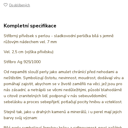
Do oblíbených
Kompletní specifikace
Stříbrný přívěsek s perlou - sladkovodní perlička bílá s jemně
růžovým nádechem vel. 7 mm
Vel. 2,5 cm (výška přívěsku)
Stříbro Ag 925/1000
Od nepaměti slouží perly jako amulet chránící před nehodami a
neštěstím. Symbolizují čistotu, nevinnost, moudrost, dodávají víru a
pomáhají zajistit, abychom se v životě zaměřili na věci, jež jsou pro
nás zásadní, a netrápili se věcmi nedůležitými, působí blahodárně
u citově zranitelných lidí, podporují v nás sebeuvědomění,
sebelásku a proces sebepřijetí, potlačují pocity hněvu a vzteklost.
Stejně tak, jako u drahých kamenů a minerálů, i u perel mají jejich
barvy svůj význam:
Bílé perly symbolizují ženskou krásu a rafinovanost, nový začátek,