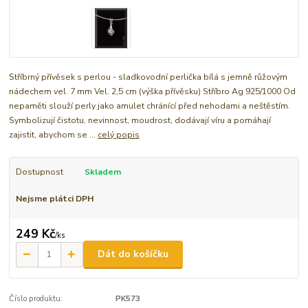
Stříbrný přívěsek s perlou - sladkovodní perlička bílá s jemně růžovým
nádechem vel. 7 mm Vel. 2,5 cm (výška přívěsku) Stříbro Ag 925/1000 Od
nepaměti slouží perly jako amulet chránící před nehodami a neštěstím.
Symbolizují čistotu, nevinnost, moudrost, dodávají víru a pomáhají
zajistit, abychom se ...
celý popis
Dostupnost
Skladem
Nejsme plátci DPH
249 Kč
/
ks
Dát do košíčku
Číslo produktu:
PK573