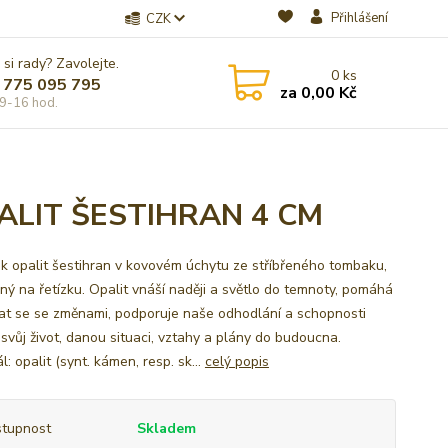
Přihlášení
CZK
 si rady? Zavolejte.
0
ks
 775 095 795
za
0,00 Kč
9-16 hod.
ALIT ŠESTIHRAN 4 CM
ek opalit šestihran v kovovém úchytu ze stříbřeného tombaku,
ný na řetízku. Opalit vnáší naději a světlo do temnoty, pomáhá
at se se změnami, podporuje naše odhodlání a schopnosti
 svůj život, danou situaci, vztahy a plány do budoucna.
l: opalit (synt. kámen, resp. sk...
celý popis
tupnost
Skladem