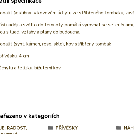
tní specifikace
opalit šestihran v kovovém úchytu ze stříbřeného tombaku, zavě
áší naději a světlo do temnoty, pomáhá vyrovnat se se změnami,
nou situaci, vztahy a plány do budoucna.
 opalit (synt. kámen, resp. sklo), kov stříbřený tombak
přívěsku: 4 cm
úchytu a řetízku: bižuterní kov
zařazeno v kategoriích
JE, RADOST,
PŘÍVĚSKY
NÁH