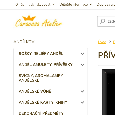
O nás
Jak nakupovat
Důležité informace
Doprava a p
ANDÍLKOV
Úvod
PŘÍ
SOŠKY, RELIÉFY ANDĚL
ANDĚL AMULETY, PŘÍVĚSKY
SVÍCNY, AROMALAMPY
ANDĚLSKÉ
ANDĚLSKÉ VŮNĚ
ANDĚLSKÉ KARTY, KNIHY
DEKORAČNÍ PŘEDMĚTY