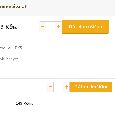
sme plátci DPH
9 Kč
Dát do košíčku
/
ks
roduktu:
PK5
oblíbených
Dát do košíčku
149 Kč
/
ks