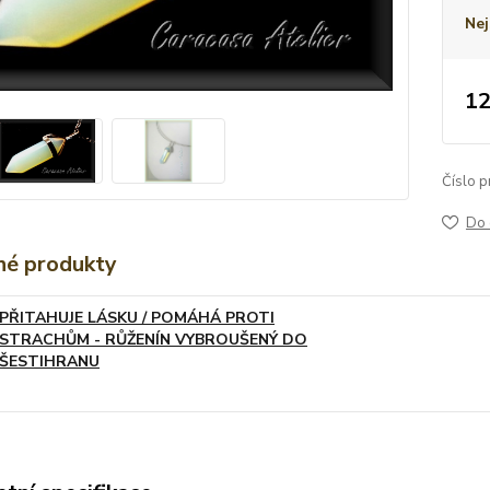
Nej
12
Číslo p
Do 
é produkty
PŘITAHUJE LÁSKU / POMÁHÁ PROTI
STRACHŮM - RŮŽENÍN VYBROUŠENÝ DO
ŠESTIHRANU