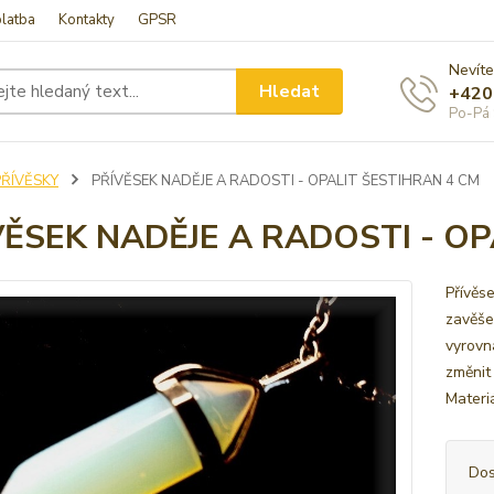
latba
Kontakty
GPSR
Nevíte
Hledat
+420
Po-Pá 
PŘÍVĚSKY
PŘÍVĚSEK NADĚJE A RADOSTI - OPALIT ŠESTIHRAN 4 CM
VĚSEK NADĚJE A RADOSTI - OP
Přívěs
zavěše
vyrovn
změnit
Materiá
Dos