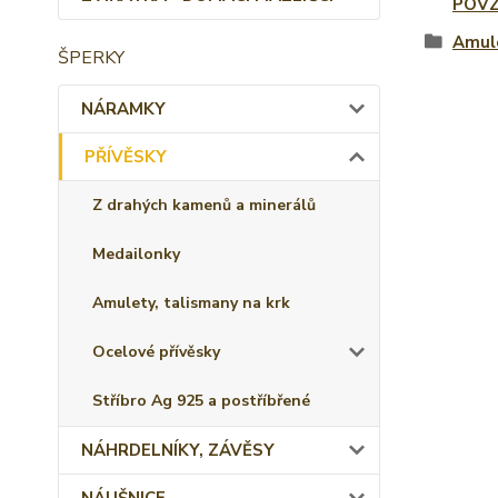
POVZ
Amule
ŠPERKY
NÁRAMKY
PŘÍVĚSKY
Z drahých kamenů a minerálů
Medailonky
Amulety, talismany na krk
Ocelové přívěsky
Stříbro Ag 925 a postříbřené
NÁHRDELNÍKY, ZÁVĚSY