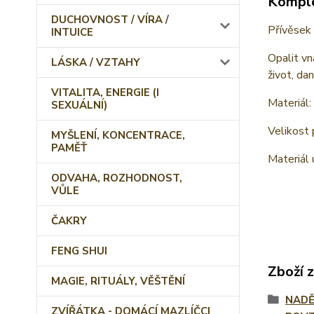
Komple
DUCHOVNOST / VÍRA /
Přívěsek 
INTUICE
Opalit vn
LÁSKA / VZTAHY
život, da
VITALITA, ENERGIE (I
Materiál:
SEXUÁLNÍ)
Velikost 
MYŠLENÍ, KONCENTRACE,
PAMĚŤ
Materiál 
ODVAHA, ROZHODNOST,
VŮLE
ČAKRY
FENG SHUI
Zboží 
MAGIE, RITUÁLY, VĚŠTĚNÍ
NADĚ
ZVÍŘÁTKA - DOMÁCÍ MAZLÍČCI