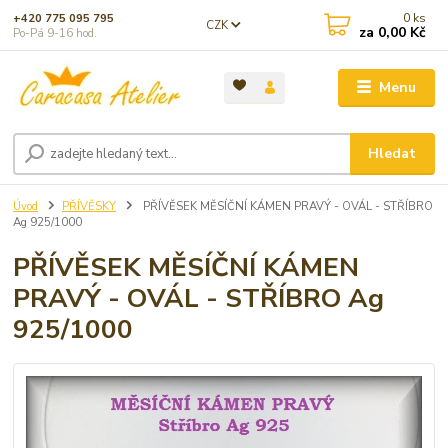
0
ks
+420 775 095 795
CZK
za
0,00 Kč
Po-Pá 9-16 hod.
Menu
Hledat
Úvod
PŘÍVĚSKY
PŘÍVĚSEK MĚSÍČNÍ KÁMEN PRAVÝ - OVÁL - STŘÍBRO
Ag 925/1000
PŘÍVĚSEK MĚSÍČNÍ KÁMEN
PRAVÝ - OVÁL - STŘÍBRO Ag
925/1000