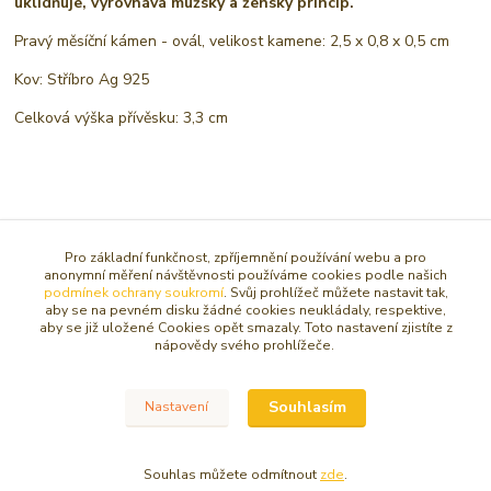
uklidňuje, vyrovnává mužský a ženský princip.
Pravý měsíční kámen - ovál, velikost kamene: 2,5 x 0,8 x 0,5 cm
Kov: Stříbro Ag 925
Celková výška přívěsku: 3,3 cm
Původ zboží
Pro základní funkčnost, zpříjemnění používání webu a pro
anonymní měření návštěvnosti používáme cookies podle našich
Zboží zařazeno v kategoriích
podmínek ochrany soukromí
. Svůj prohlížeč můžete nastavit tak,
aby se na pevném disku žádné cookies neukládaly, respektive,
aby se již uložené Cookies opět smazaly. Toto nastavení zjistíte z
PŘÍVĚSKY
nápovědy svého prohlížeče.
Z drahých kamenů a minerálů
Souhlasím
Nastavení
Souhlas můžete odmítnout
zde
.
© Copyright 2016 - 2026 Caracasa Atelier. Všechna práva vyhrazena.