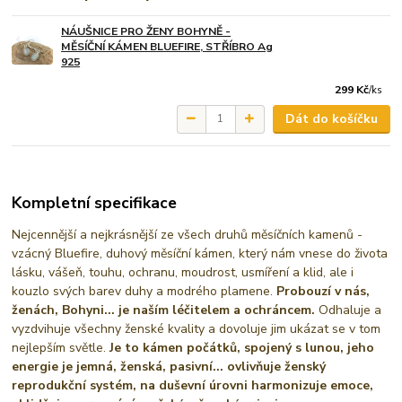
NÁUŠNICE PRO ŽENY BOHYNĚ -
MĚSÍČNÍ KÁMEN BLUEFIRE, STŘÍBRO Ag
925
299 Kč
/
ks
Dát do košíčku
Kompletní specifikace
Nejcennější a nejkrásnější ze všech druhů měsíčních kamenů -
vzácný Bluefire, duhový měsíční kámen, který nám vnese do života
lásku, vášeň, touhu, ochranu, moudrost, usmíření a klid, ale i
kouzlo svých barev duhy a modrého plamene.
Probouzí v nás,
ženách, Bohyni... je naším léčitelem a ochráncem.
Odhaluje a
vyzdvihuje všechny ženské kvality a dovoluje jim ukázat se v tom
nejlepším světle.
Je to kámen počátků, spojený s lunou, jeho
energie je jemná, ženská, pasivní... ovlivňuje ženský
reprodukční systém, na duševní úrovni harmonizuje emoce,