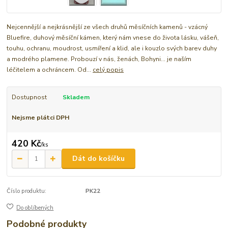
Nejcennější a nejkrásnější ze všech druhů měsíčních kamenů - vzácný
Bluefire, duhový měsíční kámen, který nám vnese do života lásku, vášeň,
touhu, ochranu, moudrost, usmíření a klid, ale i kouzlo svých barev duhy
a modrého plamene. Probouzí v nás, ženách, Bohyni... je naším
léčitelem a ochráncem. Od...
celý popis
Dostupnost
Skladem
Nejsme plátci DPH
420 Kč
/
ks
Dát do košíčku
Číslo produktu:
PK22
Do oblíbených
Podobné produkty