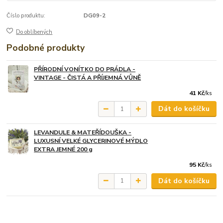
Číslo produktu:
DG09-2
Do oblíbených
Podobné produkty
PŘÍRODNÍ VONÍTKO DO PRÁDLA -
VINTAGE - ČISTÁ A PŘÍJEMNÁ VŮNĚ
41 Kč
/
ks
Dát do košíčku
LEVANDULE & MATEŘÍDOUŠKA -
LUXUSNÍ VELKÉ GLYCERINOVÉ MÝDLO
EXTRA JEMNÉ 200 g
95 Kč
/
ks
Dát do košíčku