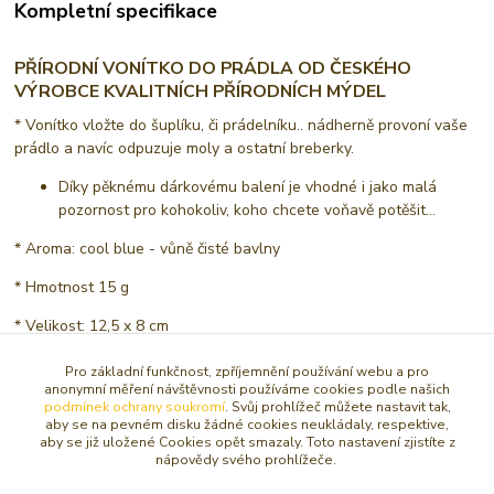
Kompletní specifikace
PŘÍRODNÍ VONÍTKO DO PRÁDLA OD ČESKÉHO
VÝROBCE KVALITNÍCH PŘÍRODNÍCH MÝDEL
* Vonítko vložte do šuplíku, či prádelníku.. nádherně provoní vaše
prádlo a navíc odpuzuje moly a ostatní breberky.
Díky pěknému dárkovému balení je vhodné i jako malá
pozornost pro kohokoliv, koho chcete voňavě potěšit...
* Aroma: cool blue - vůně čisté bavlny
* Hmotnost 15 g
* Velikost: 12,5 x 8 cm
Pro základní funkčnost, zpříjemnění používání webu a pro
anonymní měření návštěvnosti používáme cookies podle našich
Zboží zařazeno v kategoriích
podmínek ochrany soukromí
. Svůj prohlížeč můžete nastavit tak,
aby se na pevném disku žádné cookies neukládaly, respektive,
aby se již uložené Cookies opět smazaly. Toto nastavení zjistíte z
MÝDLO & KOUPEL PRO TĚLO I DUŠI
nápovědy svého prohlížeče.
MÝDLA A VONNÉ SÁČKY