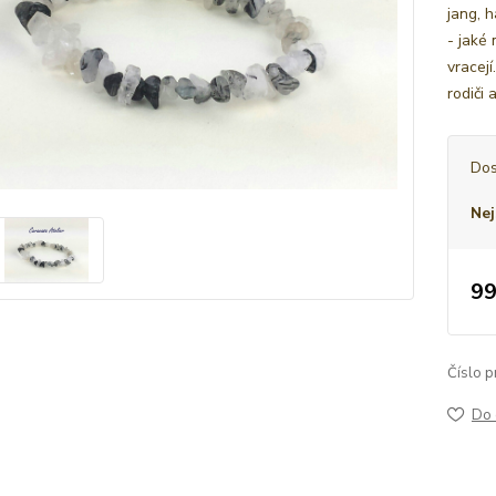
jang, 
- jaké
vracej
rodiči 
Dos
Nej
99
Číslo p
Do 