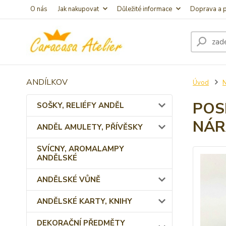
O nás
Jak nakupovat
Důležité informace
Doprava a p
ANDÍLKOV
Úvod
POS
SOŠKY, RELIÉFY ANDĚL
NÁR
ANDĚL AMULETY, PŘÍVĚSKY
SVÍCNY, AROMALAMPY
ANDĚLSKÉ
ANDĚLSKÉ VŮNĚ
ANDĚLSKÉ KARTY, KNIHY
DEKORAČNÍ PŘEDMĚTY