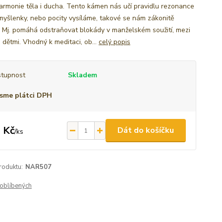
harmonie těla i ducha. Tento kámen nás učí pravidlu rezonance
 myšlenky, nebo pocity vysíláme, takové se nám zákonitě
í. Mj. pomáhá odstraňovat blokády v manželském soužití, mezi
a dětmi. Vhodný k meditaci, ob...
celý popis
tupnost
Skladem
sme plátci DPH
 Kč
Dát do košíčku
/
ks
roduktu:
NAR507
oblíbených