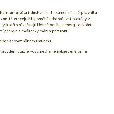
harmonie těla i ducha
. Tento kámen nás učí
pravidlu
onitě vracejí.
Mj. pomáhá odstraňovat blokády v
, kteří s ní začínají
.
Účinně posiluje energii, odklání
vní energie a myšlenky mění v pozitivní.
 nebo věnovat někomu milému...
 proudem vlažné vody, necháme nabíjet energií na