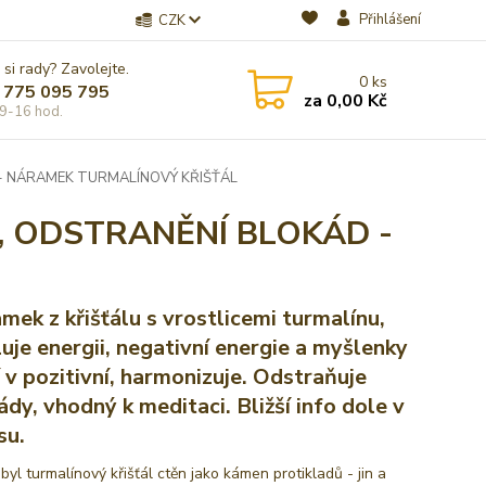
Přihlášení
CZK
 si rady? Zavolejte.
0
ks
 775 095 795
za
0,00 Kč
9-16 hod.
 - NÁRAMEK TURMALÍNOVÝ KŘIŠŤÁL
, ODSTRANĚNÍ BLOKÁD -
mek z křišťálu s vrostlicemi turmalínu,
luje energii, negativní energie a myšlenky
 v pozitivní, harmonizuje. Odstraňuje
ády, vhodný k meditaci. Bližší info dole v
su.
byl turmalínový křišťál ctěn jako kámen protikladů - jin a