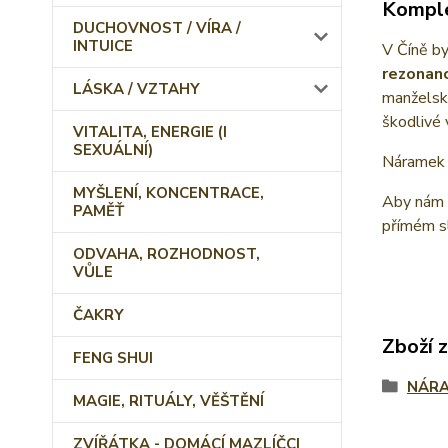
Komple
DUCHOVNOST / VÍRA /
INTUICE
V Číně b
rezonanc
LÁSKA / VZTAHY
manželské
škodlivé 
VITALITA, ENERGIE (I
SEXUÁLNÍ)
Náramek o
MYŠLENÍ, KONCENTRACE,
Aby nám n
PAMĚŤ
přímém sl
ODVAHA, ROZHODNOST,
VŮLE
ČAKRY
Zboží 
FENG SHUI
NÁR
MAGIE, RITUÁLY, VĚŠTĚNÍ
ZVÍŘÁTKA - DOMÁCÍ MAZLÍČCI