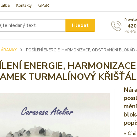
latba
Kontakty
GPSR
Nevíte
Hledat
+420
Po-Pá 
NÁRAMKY
POSÍLENÍ ENERGIE, HARMONIZACE, ODSTRANĚNÍ BLOKÁD
ÍLENÍ ENERGIE, HARMONIZACE
AMEK TURMALÍNOVÝ KŘIŠŤÁL
Nára
posi
mění
blok
popi
V Číně 