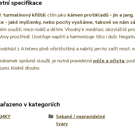
tní specifikace
yl
turmalínový křišťá
l ctěn jako
kámen protikladů - jin a jang
,
e - jaké myšlenky, nebo pocity vysíláme, takové se nám zák
m soužití, mezi rodiči a dětmi. Vhodný k meditaci, obzvláště pro ty
vlivy prostředí. Uvolňuje napětí a harmonizuje tělo i duši. Negati
dchází z Atelieru plně očistěstěný a nabitý, jen ho začít nosit,
áramek správně sloužil, je nutná pravidelná
péče a očista:
pod
unci, klidně dlouho.
zařazeno v kategoriích
AMKY
Sekané / nepravidelné
tvary