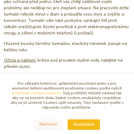
jako ochrana před jedinci, kteří vás chtějí zatěžovat svými
problémy, ale nedělají nic pro zlepšení situace. Na pracovišti držte
turmalín několik minut v dlani a probudíte svou mysl a zvýšíte si
koncentraci. Turmalín vám také poskytne vynikající štít proti
látkám znečišťujícím životní prostředí a proti elektromagnetickému
smogu a záření z mobilních telefonů či počítačů.
Hlazené kousky černého turmalínu, elastický náramek, pasuje na
každou ruku.
Očista a nabíjení:
krátce pod proudem vlažné vody, nabíjíme na
přímém slunci.
Pro základní funkčnost, zpříjemnění používání webu a pro
Zboží zařazeno v kategoriích
anonymní měření návštěvnosti používáme cookies podle našich
podmínek ochrany soukromí
. Svůj prohlížeč můžete nastavit tak,
aby se na pevném disku žádné cookies neukládaly, respektive,
NÁRAMKY
aby se již uložené Cookies opět smazaly. Toto nastavení zjistíte z
nápovědy svého prohlížeče.
Sekané / nepravidelné tvary
Souhlasím
Nastavení