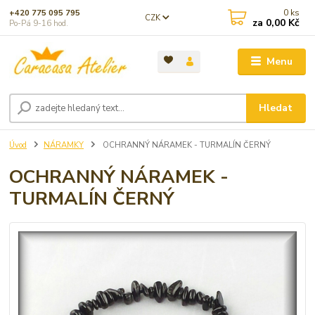
0
ks
+420 775 095 795
CZK
za
0,00 Kč
Po-Pá 9-16 hod.
Menu
Hledat
Úvod
NÁRAMKY
OCHRANNÝ NÁRAMEK - TURMALÍN ČERNÝ
OCHRANNÝ NÁRAMEK -
TURMALÍN ČERNÝ