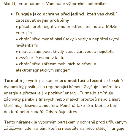
škodit, tento náramek Vám bude výborným společníkem
Funguje jako ochrana před jedinci, kteří vás chtějí
zatěžovat svými problémy
• působí proti negativnímu prostředí, temnotě a těžkým
energiím
• chrání před mentálními útoky, kouzly a nepřátelskými
myšlenkami
• neutralizuje pocit křivdy, zlost, žárlivost a nejistotu
• zvyšuje tělesnou vitalitu
• chrání před zářením mobilních telefonů a
elektromagnetickým smogem
Turmalín
je vynikající kámen
pro meditaci a léčení
. Je to silně
dynamický, posilující a regenerující kámen. Zvyšuje lineární tok
energie a přetavuje ji v pozitivní energii. Turmalín zmírňuje
záchvaty paniky z tmavých nebo malých prostorů nebo z míst,
které mají děsivou atmosféru. Pomáhá také těm, kteří se bojí
doktorů nebo zubařů. Odstraňuje stres.
Tento náramek je výborným parťákem v ochraně proti ufňukaným,
zátěžovým lidem a těm, kteří si neustále na něco stěžují. Funguje