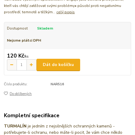
kteří vás chtějí zatěžovat svými problémy• působí proti negativnímu
prostředí, temnotě a těžkým...
celý popis
Dostupnost
Skladem
Nejsme plátci DPH
120 Kč
/
ks
Dát do košíčku
Číslo produktu:
NAR516
Do oblíbených
Kompletní specifikace
TURMALÍN
je jedním z nejsilnějších ochranných kamenů -
potřebujete-li ochranu, nebo máte-li pocit, že vám chce někdo