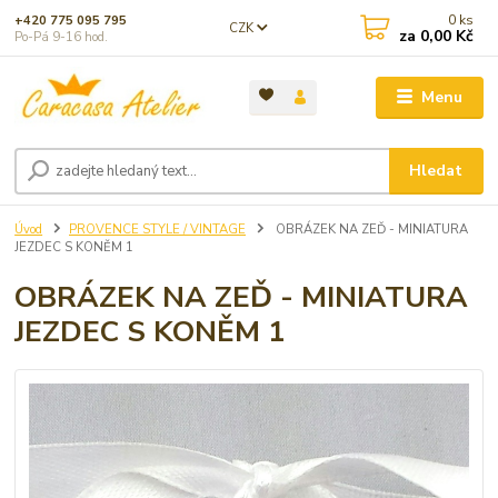
0
ks
+420 775 095 795
CZK
za
0,00 Kč
Po-Pá 9-16 hod.
Menu
Hledat
Úvod
PROVENCE STYLE / VINTAGE
OBRÁZEK NA ZEĎ - MINIATURA
JEZDEC S KONĚM 1
OBRÁZEK NA ZEĎ - MINIATURA
JEZDEC S KONĚM 1