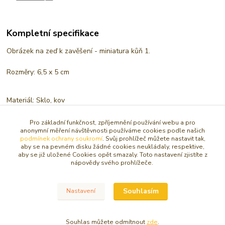
Kompletní specifikace
Obrázek na zeď k zavěšení - miniatura kůň 1.
Rozměry: 6,5 x 5 cm
Materiál: Sklo, kov
Pro základní funkčnost, zpříjemnění používání webu a pro
Obrázek je standardně dodáván bez mašličky - pokud máte zájem,
anonymní měření návštěvnosti používáme cookies podle našich
připište, prosím, při dokončení objednávky do poznámky pod
podmínek ochrany soukromí
. Svůj prohlížeč můžete nastavit tak,
aby se na pevném disku žádné cookies neukládaly, respektive,
produkt, že máte zájem o dodání vč. mašličky... a stane se tak :-)
aby se již uložené Cookies opět smazaly. Toto nastavení zjistíte z
nápovědy svého prohlížeče.
Zboží zařazeno v kategoriích
Souhlasím
Nastavení
PROVENCE STYLE / VINTAGE
Souhlas můžete odmítnout
zde
.