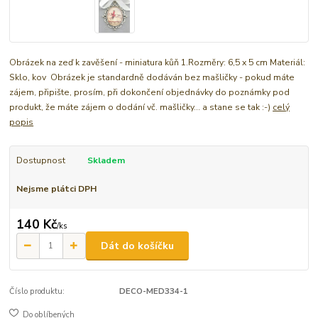
Obrázek na zeď k zavěšení - miniatura kůň 1.Rozměry: 6,5 x 5 cm Materiál:
Sklo, kov Obrázek je standardně dodáván bez mašličky - pokud máte
zájem, připište, prosím, při dokončení objednávky do poznámky pod
produkt, že máte zájem o dodání vč. mašličky... a stane se tak :-)
celý
popis
Dostupnost
Skladem
Nejsme plátci DPH
140 Kč
/
ks
Dát do košíčku
Číslo produktu:
DECO-MED334-1
Do oblíbených