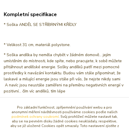
Kompletní specifikace
* Soška ANDĚL SE STŘÍBRNÝMI KŘÍDLY
* Velikost 31 cm, materiál polystone.
* Soška andílka by neměla chybět v žádném domově... jejím
umístěním do místnosti, kde spíte, nebo pracujete, k sobě můžete
přitáhnout andělské energie. Sošky andílků patří mezi pomocné
prostředky k navázání kontaktu. Budou vám stále připomínat, že
laskavé a milující energie jsou stále při vás, že nejste nikdy sami
A navíc jsou neustále zaměřeni na přeměnu negativních energií v
pozitivní... čím víc andílků, tím lépe
Pro základní funkčnost, zpříjemnění používání webu a pro
Zboží zařazeno v kategoriích
anonymní měření návštěvnosti používáme cookies podle našich
podmínek ochrany soukromí
. Svůj prohlížeč můžete nastavit tak,
aby se na pevném disku žádné cookies neukládaly, respektive,
SOŠKY, RELIÉFY ANDĚL
aby se již uložené Cookies opět smazaly. Toto nastavení zjistíte z