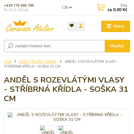
0
ks
+420 775 095 795
CZK
za
0,00 Kč
Po-Pá 9-16 hod.
Menu
Hledat
Úvod
SOŠKY, RELIÉFY ANDĚL
ANDĚL S ROZEVLÁTÝMI VLASY -
STŘÍBRNÁ KŘÍDLA - SOŠKA 31 CM
ANDĚL S ROZEVLÁTÝMI VLASY
- STŘÍBRNÁ KŘÍDLA - SOŠKA 31
CM