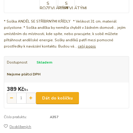
* Soška ANDĚL SE STŘÍBRNÝMI KŘÍDLY * Velikost 31 cm, materiál
polystone. * Soška andílka by neměla chybět v žádném domově... jejím
umístěním do místnosti, kde spíte, nebo pracujete, k sobě můžete
přitáhnout andělské energie. Sošky andílků patří mezi pomocné
prostředky k navázání kontaktu. Budou vá...
celý popis
Dostupnost
Skladem
Nejsme plátci DPH
389 Kč
/
ks
Dát do košíčku
Číslo produktu:
A357
Do oblíbených