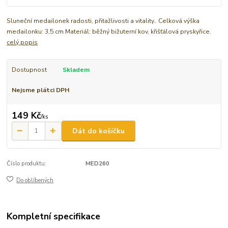
Sluneční medailonek radosti, přitažlivosti a vitality.. Celková výška
medailonku: 3,5 cm Materiál: běžný bižuterní kov, křišťálová pryskyřice.
celý popis
Dostupnost
Skladem
Nejsme plátci DPH
149 Kč
/
ks
Dát do košíčku
Číslo produktu:
MED260
Do oblíbených
Kompletní specifikace