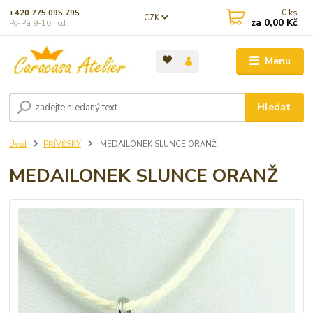
0
ks
+420 775 095 795
CZK
za
0,00 Kč
Po-Pá 9-16 hod.
Menu
Hledat
Úvod
PŘÍVĚSKY
MEDAILONEK SLUNCE ORANŽ
MEDAILONEK SLUNCE ORANŽ