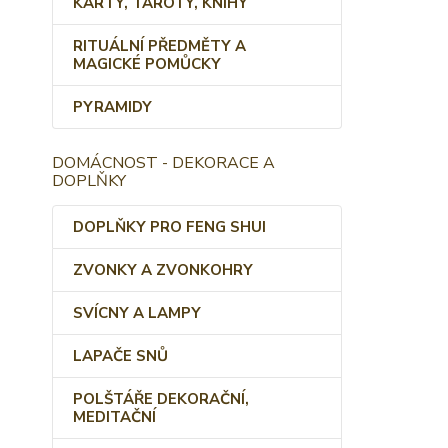
KARTY, TAROTY, KNIHY
RITUÁLNÍ PŘEDMĚTY A
MAGICKÉ POMŮCKY
PYRAMIDY
DOMÁCNOST - DEKORACE A
DOPLŇKY
DOPLŇKY PRO FENG SHUI
ZVONKY A ZVONKOHRY
SVÍCNY A LAMPY
LAPAČE SNŮ
POLŠTÁŘE DEKORAČNÍ,
MEDITAČNÍ