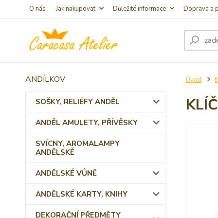
O nás
Jak nakupovat
Důležité informace
Doprava a p
ANDÍLKOV
Úvod
KLÍ
SOŠKY, RELIÉFY ANDĚL
ANDĚL AMULETY, PŘÍVĚSKY
SVÍCNY, AROMALAMPY
ANDĚLSKÉ
ANDĚLSKÉ VŮNĚ
ANDĚLSKÉ KARTY, KNIHY
DEKORAČNÍ PŘEDMĚTY