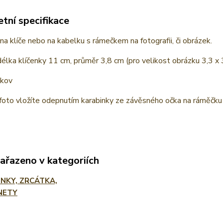
tní specifikace
na klíče nebo na kabelku s rámečkem na fotografii, či obrázek.
élka klíčenky 11 cm, průměr 3,8 cm (pro velikost obrázku 3,3 x 
 kov
foto vložíte odepnutím karabinky ze závěsného očka na ráměčku
zařazeno v kategoriích
ENKY, ZRCÁTKA,
NETY