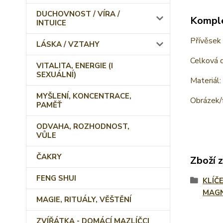
DUCHOVNOST / VÍRA /
Komple
INTUICE
Přívěsek 
LÁSKA / VZTAHY
Celková d
VITALITA, ENERGIE (I
SEXUÁLNÍ)
Materiál:
MYŠLENÍ, KONCENTRACE,
Obrázek/
PAMĚŤ
ODVAHA, ROZHODNOST,
VŮLE
ČAKRY
Zboží 
FENG SHUI
KLÍČ
MAG
MAGIE, RITUÁLY, VĚŠTĚNÍ
ZVÍŘÁTKA - DOMÁCÍ MAZLÍČCI