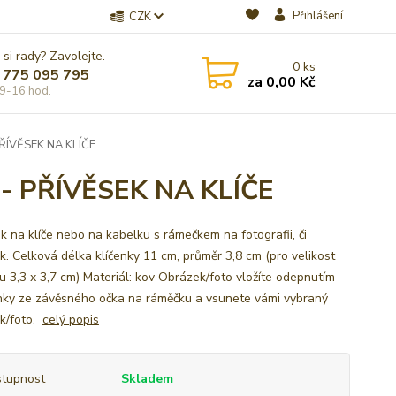
Přihlášení
CZK
 si rady? Zavolejte.
0
ks
 775 095 795
za
0,00 Kč
9-16 hod.
ÍVĚSEK NA KLÍČE
 PŘÍVĚSEK NA KLÍČE
ek na klíče nebo na kabelku s rámečkem na fotografii, či
k. Celková délka klíčenky 11 cm, průměr 3,8 cm (pro velikost
u 3,3 x 3,7 cm) Materiál: kov Obrázek/foto vložíte odepnutím
nky ze závěsného očka na ráměčku a vsunete vámi vybraný
k/foto.
celý popis
tupnost
Skladem