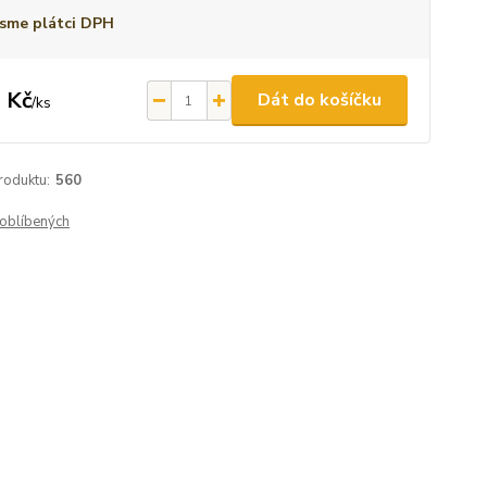
sme plátci DPH
 Kč
Dát do košíčku
/
ks
roduktu:
560
oblíbených