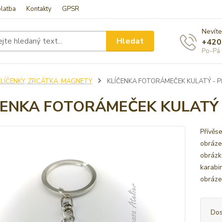
latba
Kontakty
GPSR
Nevíte
Hledat
+420
Po-Pá 
KLÍČENKY, ZRCÁTKA, MAGNETY
KLÍČENKA FOTORÁMEČEK KULATÝ - PŘ
ČENKA FOTORÁMEČEK KULATÝ -
Přívěs
obráze
obrázk
karabi
obráze
Dos