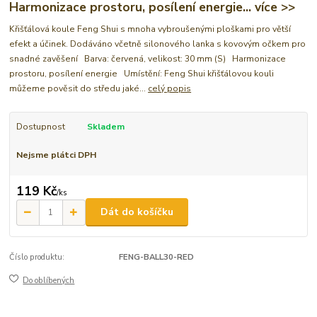
Harmonizace prostoru, posílení energie... více >>
Křišťálová koule Feng Shui s mnoha vybroušenými ploškami pro větší
efekt a účinek. Dodáváno včetně silonového lanka s kovovým očkem pro
snadné zavěšení Barva: červená, velikost: 30 mm (S) Harmonizace
prostoru, posílení energie Umístění: Feng Shui křišťálovou kouli
můžeme pověsit do středu jaké...
celý popis
Dostupnost
Skladem
Nejsme plátci DPH
119 Kč
/
ks
Dát do košíčku
Číslo produktu:
FENG-BALL30-RED
Do oblíbených