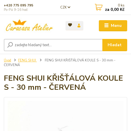
0
ks
+420 775 095 795
CZK
za
0,00 Kč
Po-Pá 9-16 hod.
Menu
Hledat
Úvod
FENG SHUI
FENG SHUI KŘIŠŤÁLOVÁ KOULE S - 30 mm -
ČERVENÁ
FENG SHUI KŘIŠŤÁLOVÁ KOULE
S - 30 mm - ČERVENÁ