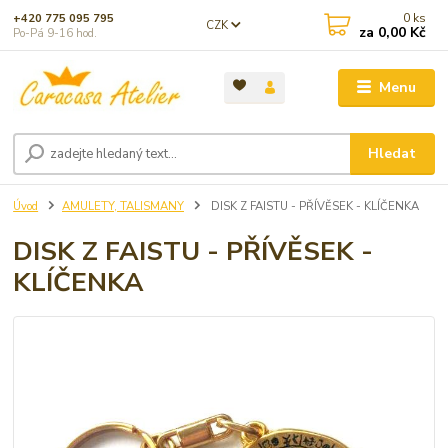
0
ks
+420 775 095 795
CZK
za
0,00 Kč
Po-Pá 9-16 hod.
Menu
Hledat
Úvod
AMULETY, TALISMANY
DISK Z FAISTU - PŘÍVĚSEK - KLÍČENKA
DISK Z FAISTU - PŘÍVĚSEK -
KLÍČENKA