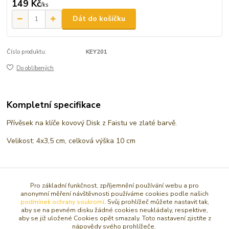
149 Kč
/
ks
Dát do košíčku
Číslo produktu:
KEY201
Do oblíbených
Kompletní specifikace
Přívěsek na klíče kovový Disk z Faistu ve zlaté barvě.
Velikost: 4x3,5 cm, celková výška 10 cm
Zboží zařazeno v kategoriích
Pro základní funkčnost, zpříjemnění používání webu a pro
anonymní měření návštěvnosti používáme cookies podle našich
AMULETY, TALISMANY
podmínek ochrany soukromí
. Svůj prohlížeč můžete nastavit tak,
aby se na pevném disku žádné cookies neukládaly, respektive,
KLÍČENKY, ZRCÁTKA, MAGNETY
aby se již uložené Cookies opět smazaly. Toto nastavení zjistíte z
nápovědy svého prohlížeče.
Symboly a pentagramy