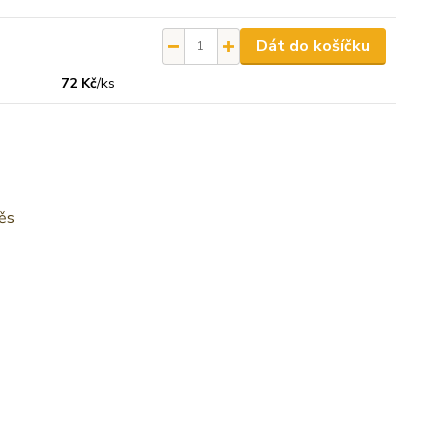
Dát do košíčku
72 Kč
/
ks
věs