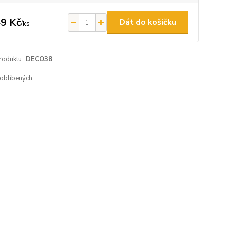
9 Kč
Dát do košíčku
/
ks
roduktu:
DECO38
oblíbených