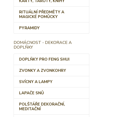
KARTY, TAROTY, KNIHY
RITUÁLNÍ PŘEDMĚTY A
MAGICKÉ POMŮCKY
PYRAMIDY
DOMÁCNOST - DEKORACE A
DOPLŇKY
DOPLŇKY PRO FENG SHUI
ZVONKY A ZVONKOHRY
SVÍCNY A LAMPY
LAPAČE SNŮ
POLŠTÁŘE DEKORAČNÍ,
MEDITAČNÍ