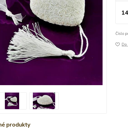
14
Číslo p
Do 
é produkty