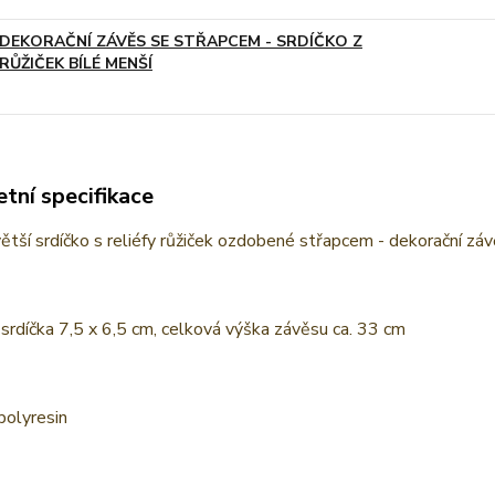
DEKORAČNÍ ZÁVĚS SE STŘAPCEM - SRDÍČKO Z
RŮŽIČEK BÍLÉ MENŠÍ
tní specifikace
ětší srdíčko s reliéfy růžiček ozdobené střapcem - dekorační zá
rdíčka 7,5 x 6,5 cm, celková výška závěsu ca. 33 cm
polyresin