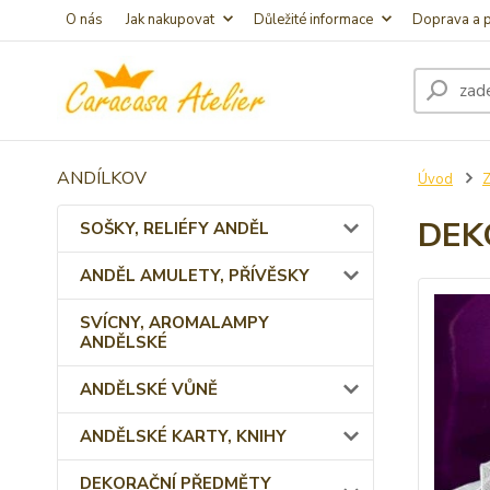
O nás
Jak nakupovat
Důležité informace
Doprava a p
ANDÍLKOV
Úvod
DEK
SOŠKY, RELIÉFY ANDĚL
ANDĚL AMULETY, PŘÍVĚSKY
SVÍCNY, AROMALAMPY
ANDĚLSKÉ
ANDĚLSKÉ VŮNĚ
ANDĚLSKÉ KARTY, KNIHY
DEKORAČNÍ PŘEDMĚTY