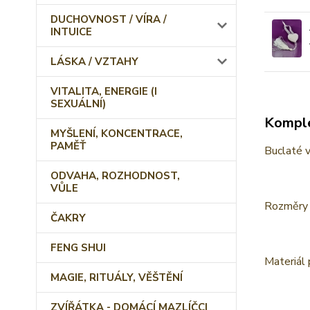
DUCHOVNOST / VÍRA /
INTUICE
LÁSKA / VZTAHY
VITALITA, ENERGIE (I
SEXUÁLNÍ)
Komple
MYŠLENÍ, KONCENTRACE,
PAMĚŤ
Buclaté v
ODVAHA, ROZHODNOST,
VŮLE
Rozměry s
ČAKRY
FENG SHUI
Materiál 
MAGIE, RITUÁLY, VĚŠTĚNÍ
ZVÍŘÁTKA - DOMÁCÍ MAZLÍČCI