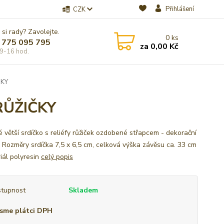
Přihlášení
CZK
 si rady? Zavolejte.
0
ks
 775 095 795
za
0,00 Kč
9-16 hod.
ČKY
RŮŽIČKY
é větší srdíčko s reliéfy růžiček ozdobené střapcem - dekorační
Rozměry srdíčka 7,5 x 6,5 cm, celková výška závěsu ca. 33 cm
ál polyresin
celý popis
tupnost
Skladem
sme plátci DPH