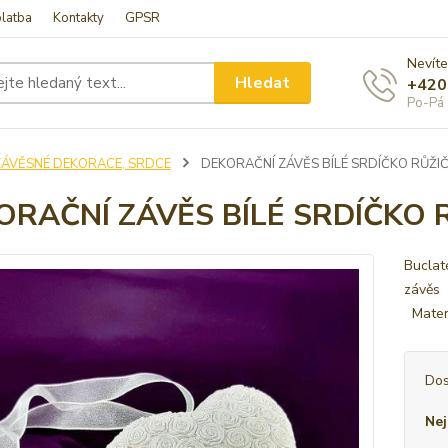
latba
Kontakty
GPSR
Nevíte
Hledat
+420
Po-Pá 
ZÁVĚSNÉ DEKORACE, SRDCE
DEKORAČNÍ ZÁVĚS BÍLÉ SRDÍČKO RŮŽI
ORAČNÍ ZÁVĚS BÍLÉ SRDÍČKO 
Buclat
závěs 
Materi
Dos
Nej