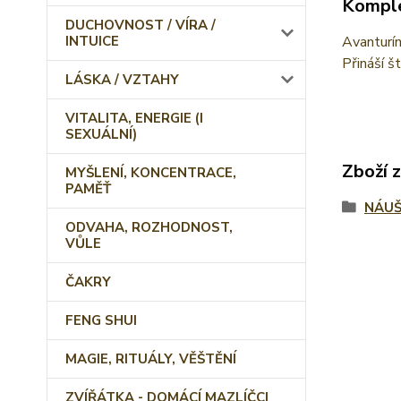
Komple
DUCHOVNOST / VÍRA /
Avanturín
INTUICE
Přináší š
LÁSKA / VZTAHY
VITALITA, ENERGIE (I
SEXUÁLNÍ)
Zboží 
MYŠLENÍ, KONCENTRACE,
PAMĚŤ
NÁUŠ
ODVAHA, ROZHODNOST,
VŮLE
ČAKRY
FENG SHUI
MAGIE, RITUÁLY, VĚŠTĚNÍ
ZVÍŘÁTKA - DOMÁCÍ MAZLÍČCI