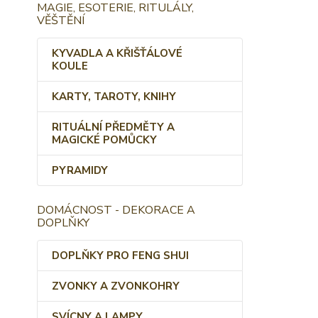
MAGIE, ESOTERIE, RITULÁLY,
VĚŠTĚNÍ
KYVADLA A KŘIŠŤÁLOVÉ
KOULE
KARTY, TAROTY, KNIHY
RITUÁLNÍ PŘEDMĚTY A
MAGICKÉ POMŮCKY
PYRAMIDY
DOMÁCNOST - DEKORACE A
DOPLŇKY
DOPLŇKY PRO FENG SHUI
ZVONKY A ZVONKOHRY
SVÍCNY A LAMPY