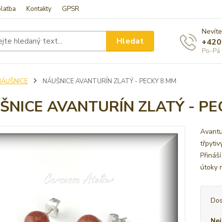
latba
Kontakty
GPSR
Nevíte
Hledat
+420
Po-Pá 
NÁUŠNICE
NÁUŠNICE AVANTURÍN ZLATÝ - PECKY 8 MM
ŠNICE AVANTURÍN ZLATÝ - PE
Avantu
třpyti
Přináší
útoky 
Dos
Nej