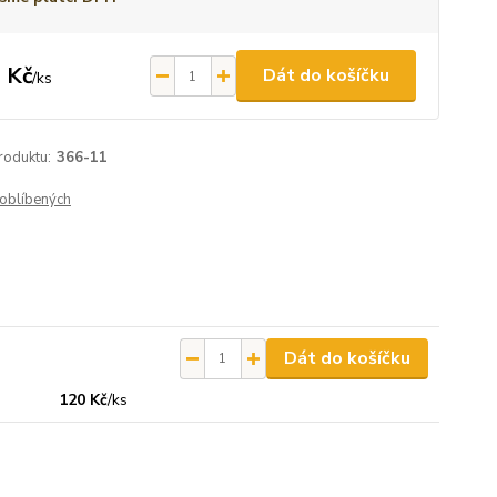
 Kč
Dát do košíčku
/
ks
roduktu:
366-11
oblíbených
Dát do košíčku
120 Kč
/
ks