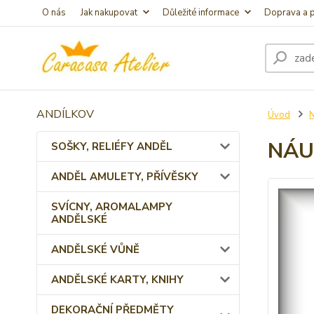
O nás
Jak nakupovat
Důležité informace
Doprava a p
ANDÍLKOV
Úvod
NÁU
SOŠKY, RELIÉFY ANDĚL
ANDĚL AMULETY, PŘÍVĚSKY
SVÍCNY, AROMALAMPY
ANDĚLSKÉ
ANDĚLSKÉ VŮNĚ
ANDĚLSKÉ KARTY, KNIHY
DEKORAČNÍ PŘEDMĚTY