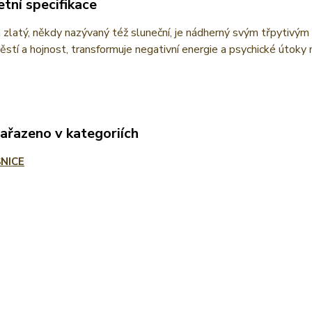
tní specifikace
 zlatý, někdy nazývaný též sluneční, je nádherný svým třpytivý
těstí a hojnost, transformuje negativní energie a psychické útoky 
zařazeno v kategoriích
NICE