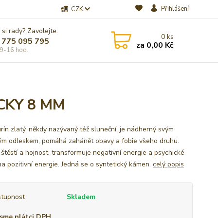
Přihlášení
CZK
 si rady? Zavolejte.
0
ks
 775 095 795
za
0,00 Kč
9-16 hod.
CKY 8 MM
rín zlatý, někdy nazývaný též sluneční, je nádherný svým
vým odleskem, pomáhá zahánět obavy a fobie všeho druhu.
 štěstí a hojnost, transformuje negativní energie a psychické
na pozitivní energie. Jedná se o syntetický kámen.
celý popis
tupnost
Skladem
sme plátci DPH