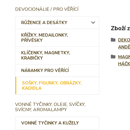
DEVOCIONÁLIE / PRO VĚŘÍCÍ
RŮŽENCE A DESÁTKY
Zboží 
KŘÍŽKY, MEDAILONKY,
DEKO
PŘÍVĚSKY
ANDĚ
KLÍČENKY, MAGNETKY,
MAGN
KRABIČKY
HÁČ
NÁRAMKY PRO VĚŘÍCÍ
SOŠKY, FIGURKY, OBRÁZKY,
KADIDLA
VONNÉ TYČINKY, OLEJE, SVÍČKY,
SVÍCNY, AROMALAMPY
VONNÉ TYČINKY A KUŽELY