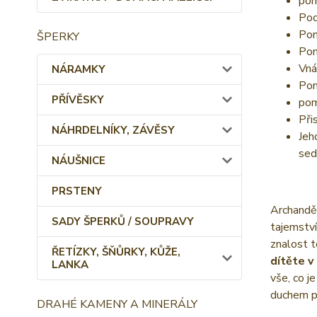
pom
Pod
Pom
ŠPERKY
Pom
Vná
NÁRAMKY
Pom
PŘÍVĚSKY
pom
Při
NÁHRDELNÍKY, ZÁVĚSY
Jeh
sed
NÁUŠNICE
PRSTENY
Archanděl
SADY ŠPERKŮ / SOUPRAVY
tajemství
znalost t
ŘETÍZKY, ŠŇŮRKY, KŮŽE,
dítěte v
LANKA
vše, co j
duchem p
DRAHÉ KAMENY A MINERÁLY