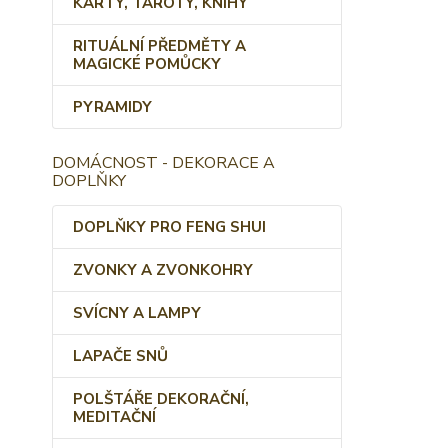
KARTY, TAROTY, KNIHY
RITUÁLNÍ PŘEDMĚTY A
MAGICKÉ POMŮCKY
PYRAMIDY
DOMÁCNOST - DEKORACE A
DOPLŇKY
DOPLŇKY PRO FENG SHUI
ZVONKY A ZVONKOHRY
SVÍCNY A LAMPY
LAPAČE SNŮ
POLŠTÁŘE DEKORAČNÍ,
MEDITAČNÍ