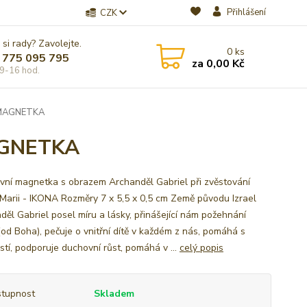
Přihlášení
CZK
 si rady? Zavolejte.
0
ks
 775 095 795
za
0,00 Kč
9-16 hod.
 MAGNETKA
AGNETKA
ivní magnetka s obrazem Archanděl Gabriel při zvěstování
Marii - IKONA Rozměry 7 x 5,5 x 0,5 cm Země původu Izrael
děl Gabriel posel míru a lásky, přinášející nám požehnání
(od Boha), pečuje o vnitřní dítě v každém z nás, pomáhá s
stí, podporuje duchovní růst, pomáhá v ...
celý popis
tupnost
Skladem