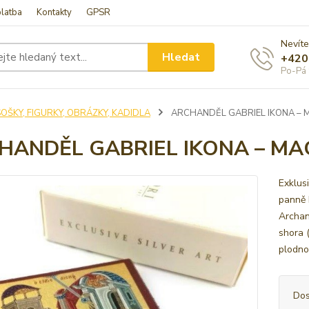
latba
Kontakty
GPSR
Nevíte
Hledat
+420
Po-Pá 
SOŠKY, FIGURKY, OBRÁZKY, KADIDLA
ARCHANDĚL GABRIEL IKONA –
HANDĚL GABRIEL IKONA – M
Exklus
panně 
Archan
shora 
plodno
Dos