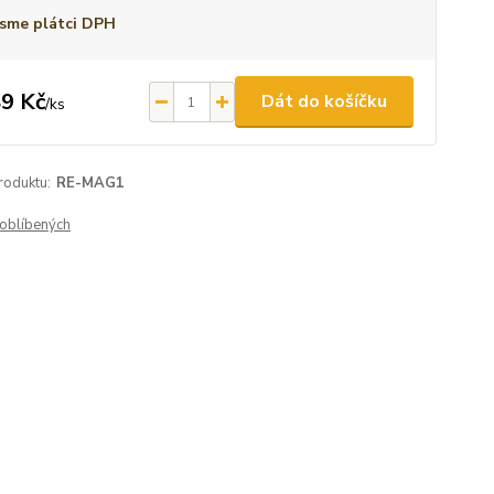
sme plátci DPH
9 Kč
Dát do košíčku
/
ks
roduktu:
RE-MAG1
oblíbených