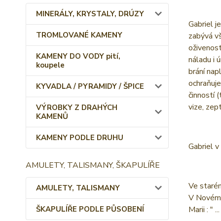
MINERÁLY, KRYSTALY, DRÚZY
Gabriel j
TROMLOVANÉ KAMENY
zabývá vš
oživenost
KAMENY DO VODY pití,
náladu i 
koupele
brání nap
ochraňuje
KYVADLA / PYRAMIDY / ŠPICE
činností 
vize, zep
VÝROBKY Z DRAHÝCH
KAMENŮ
KAMENY PODLE DRUHU
Gabriel v
AMULETY, TALISMANY, ŠKAPULÍŘE
Ve starém
AMULETY, TALISMANY
V Novém z
Marii : "
ŠKAPULÍŘE PODLE PŮSOBENÍ