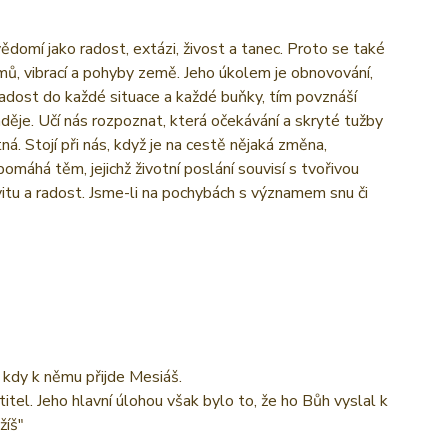
ědomí jako radost, extázi, živost a tanec. Proto se také
ů, vibrací a pohyby země. Jeho úkolem je obnovování,
radost do každé situace a každé buňky, tím povznáší
děje. Učí nás rozpoznat, která očekávání a skryté tužby
ná. Stojí při nás, když je na cestě nějaká změna,
pomáhá těm, jejichž životní poslání souvisí s tvořivou
vitu a radost. Jsme-li na pochybách s významem snu či
 kdy k němu přijde Mesiáš.
tel. Jeho hlavní úlohou však bylo to, že ho Bůh vyslal k
žíš"