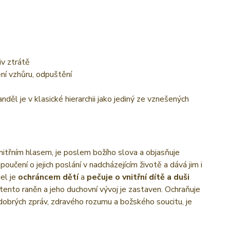
iv ztrátě
ění vzhůru, odpuštění
děl je v klasické hierarchii jako jediný ze vznešených
nitřním hlasem, je poslem božího slova a objasňuje
poučení o jejich poslání v nadcházejícím životě a dává jim i
el je
ochráncem dětí
a
pečuje o vnitřní dítě a duši
e tento raněn a jeho duchovní vývoj je zastaven. Ochraňuje
l dobrých zpráv, zdravého rozumu a božského soucitu, je