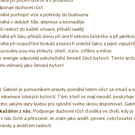
áhá při početí dítěte a s plodností
poruje duchovní růst
áhá pochopit vize a pohledy do budoucna
áhá v dobách tíže, deprese a beznaděje
ší radost do každé situace, přináší naději
áhá při žalu, přináší úlevu při úmrtí někoho blízkého a při jakékol
áhá při rozpuštění blokád a bolestí srdeční čakry a jejich vypušt
suzovány jsou mu atributy: oheň, zlato, stříbro a měsíc
o energie odpovídá uskutečnění ženské části bytosti. Tento archan
mi vnímaný jako ženská bytost
 Gabriel je pomocníkem pravdy, pomáhá lidem vést se intuicí a v
 inkarnace lidských bytostí. Těm, kteří se mají narodit, poskytuje 
oho, jakými dary budou pro splnění svého úkolu disponovat. Gabri
 každém z nás
. Podporuje duchovní růst člověka ve chvíli, kdy j
e v nás čisté a přirozené. Je znám jako anděl zjevení, zvěstovate
ravdy a andělem radosti.