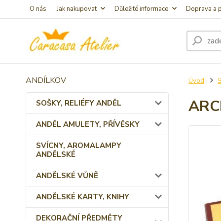
O nás
Jak nakupovat
Důležité informace
Doprava a p
ANDÍLKOV
Úvod
ARC
SOŠKY, RELIÉFY ANDĚL
ANDĚL AMULETY, PŘÍVĚSKY
SVÍCNY, AROMALAMPY
ANDĚLSKÉ
ANDĚLSKÉ VŮNĚ
ANDĚLSKÉ KARTY, KNIHY
DEKORAČNÍ PŘEDMĚTY