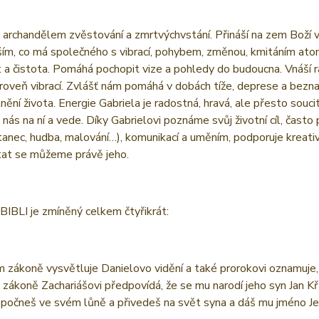
e archandělem zvěstování a zmrtvýchvstání. Přináší na zem Boží v
ím, co má společného s vibrací, pohybem, změnou, kmitáním atom
 a čistota. Pomáhá pochopit vize a pohledy do budoucna. Vnáší 
úroveň vibrací. Zvlášť nám pomáhá v dobách tíže, deprese a bezna
lnění života. Energie Gabriela je radostná, hravá, ale přesto soucit
 nás na ní a vede. Díky Gabrielovi poznáme svůj životní cíl, často 
(tanec, hudba, malování…), komunikací a uměním, podporuje kreati
tat se můžeme právě jeho.
 BIBLI je zmíněný celkem čtyřikrát:
 zákoně vysvětluje Danielovo vidění a také prorokovi oznamuje,
ákoně Zachariášovi předpovídá, že se mu narodí jeho syn Jan Křti
 ... počneš ve svém lůně a přivedeš na svět syna a dáš mu jméno Je