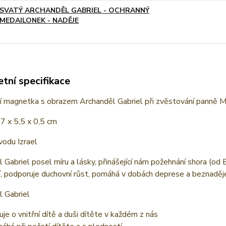
SVATÝ ARCHANDĚL GABRIEL - OCHRANNÝ
MEDAILONEK - NADĚJE
tní specifikace
í magnetka s obrazem Archanděl Gabriel při zvěstování panně M
7 x 5,5 x 0,5 cm
odu Izrael
 Gabriel posel míru a lásky, přinášející nám požehnání shora (od 
, podporuje duchovní růst, pomáhá v dobách deprese a beznaděje, 
l Gabriel
uje o vnitřní dítě a duši dítěte v každém z nás