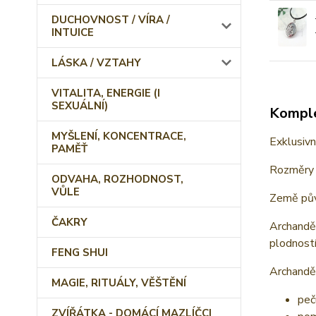
DUCHOVNOST / VÍRA /
INTUICE
LÁSKA / VZTAHY
VITALITA, ENERGIE (I
SEXUÁLNÍ)
Komple
MYŠLENÍ, KONCENTRACE,
Exklusivn
PAMĚŤ
Rozměry 
ODVAHA, ROZHODNOST,
VŮLE
Země pův
ČAKRY
Archanděl
plodností
FENG SHUI
Archandě
MAGIE, RITUÁLY, VĚŠTĚNÍ
peč
ZVÍŘÁTKA - DOMÁCÍ MAZLÍČCI