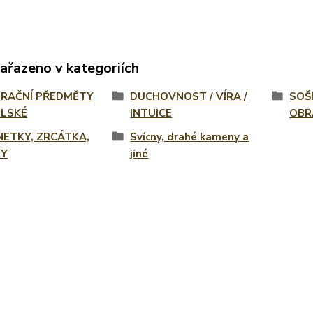
zařazeno v kategoriích
RAČNÍ PŘEDMĚTY
DUCHOVNOST / VÍRA /
SOŠK
LSKÉ
INTUICE
OBR
ETKY, ZRCÁTKA,
Svícny, drahé kameny a
KY
jiné