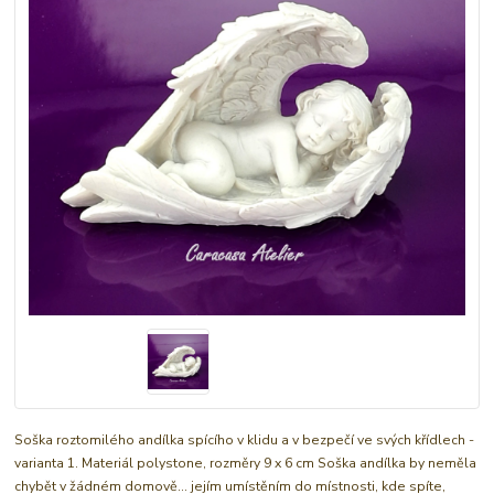
Soška roztomilého andílka spícího v klidu a v bezpečí ve svých křídlech -
varianta 1. Materiál polystone, rozměry 9 x 6 cm Soška andílka by neměla
chybět v žádném domově... jejím umístěním do místnosti, kde spíte,