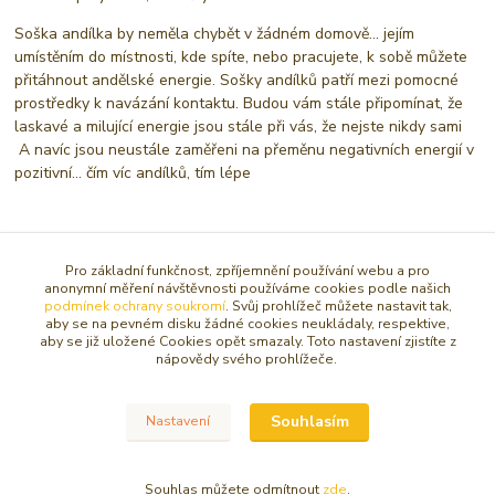
Soška andílka by neměla chybět v žádném domově... jejím
umístěním do místnosti, kde spíte, nebo pracujete, k sobě můžete
přitáhnout andělské energie. Sošky andílků patří mezi pomocné
prostředky k navázání kontaktu. Budou vám stále připomínat, že
laskavé a milující energie jsou stále při vás, že nejste nikdy sami
A navíc jsou neustále zaměřeni na přeměnu negativních energií v
pozitivní... čím víc andílků, tím lépe
Zboží zařazeno v kategoriích
Pro základní funkčnost, zpříjemnění používání webu a pro
anonymní měření návštěvnosti používáme cookies podle našich
SOŠKY, RELIÉFY ANDĚL
podmínek ochrany soukromí
. Svůj prohlížeč můžete nastavit tak,
aby se na pevném disku žádné cookies neukládaly, respektive,
Mini anděl do 5 cm
aby se již uložené Cookies opět smazaly. Toto nastavení zjistíte z
nápovědy svého prohlížeče.
Malý anděl 5-15 cm
Souhlasím
Nastavení
© Copyright 2016 - 2026 Caracasa Atelier. Všechna práva vyhrazena.
Souhlas můžete odmítnout
zde
.