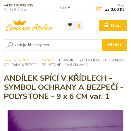
0
ks
+420 775 095 795
CZK
za
0,00 Kč
Po-Pá 9-16 hod.
Menu
Hledat
Úvod
SOŠKY, RELIÉFY ANDĚL
ANDÍLEK SPÍCÍ V KŘÍDLECH - SYMBOL
OCHRANY A BEZPEČÍ - POLYSTONE - 9 x 6 CM var. 1
ANDÍLEK SPÍCÍ V KŘÍDLECH -
SYMBOL OCHRANY A BEZPEČÍ -
POLYSTONE - 9 x 6 CM var. 1