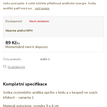
nebo pracujete, k sobě můžete přitáhnout andělské energie. Sošky
andílků patří mezi po...
celý popis
Dostupnost
Není skladem
Nejsme plátci DPH
89 Kč
/
ks
Momentálně není k dispozici
Číslo produktu:
A283-1
Do oblíbených
Kompletní specifikace
Soška roztomilého andílka spícího v klidu a v bezpečí ve svých
křídlech - varianta 1.
Materiál polystone, rozměry 9 x 6 cm