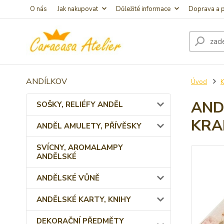
O nás
Jak nakupovat
Důležité informace
Doprava a p
ANDÍLKOV
Úvod
AND
SOŠKY, RELIÉFY ANDĚL
KRA
ANDĚL AMULETY, PŘÍVĚSKY
SVÍCNY, AROMALAMPY
ANDĚLSKÉ
ANDĚLSKÉ VŮNĚ
ANDĚLSKÉ KARTY, KNIHY
DEKORAČNÍ PŘEDMĚTY