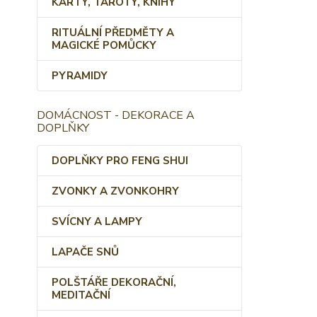
KARTY, TAROTY, KNIHY
RITUÁLNÍ PŘEDMĚTY A
MAGICKÉ POMŮCKY
PYRAMIDY
DOMÁCNOST - DEKORACE A
DOPLŇKY
DOPLŇKY PRO FENG SHUI
ZVONKY A ZVONKOHRY
SVÍCNY A LAMPY
LAPAČE SNŮ
POLŠTÁŘE DEKORAČNÍ,
MEDITAČNÍ