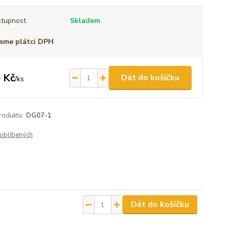
tupnost
Skladem
sme plátci DPH
 Kč
Dát do košíčku
/
ks
roduktu:
DG07-1
oblíbených
Dát do košíčku