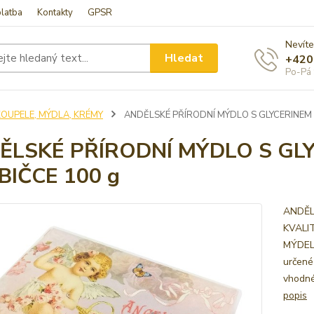
latba
Kontakty
GPSR
Nevíte
Hledat
+420
Po-Pá 
KOUPELE, MÝDLA, KRÉMY
ANDĚLSKÉ PŘÍRODNÍ MÝDLO S GLYCERINEM
ĚLSKÉ PŘÍRODNÍ MÝDLO S GL
BIČCE 100 g
ANDĚLS
KVALI
MÝDEL 
určené
vhodné
popis