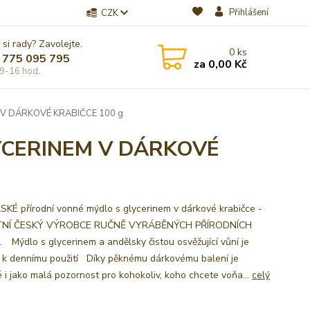
Přihlášení
CZK
 si rady? Zavolejte.
0
ks
 775 095 795
za
0,00 Kč
9-16 hod.
 V DÁRKOVÉ KRABIČCE 100 g
YCERINEM V DÁRKOVÉ
KÉ přírodní vonné mýdlo s glycerinem v dárkové krabičce -
TNÍ ČESKÝ VÝROBCE RUČNĚ VYRÁBĚNÝCH PŘÍRODNÍCH
Mýdlo s glycerinem a andělsky čistou osvěžující vůní je
 k dennímu použití Díky pěknému dárkovému balení je
 i jako malá pozornost pro kohokoliv, koho chcete voňa...
celý