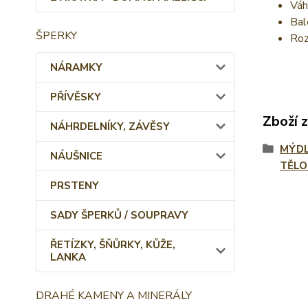
Váh
Bal
ŠPERKY
Roz
NÁRAMKY
PŘÍVĚSKY
Zboží 
NÁHRDELNÍKY, ZÁVĚSY
MÝDL
NÁUŠNICE
TĚLO 
PRSTENY
SADY ŠPERKŮ / SOUPRAVY
ŘETÍZKY, ŠŇŮRKY, KŮŽE,
LANKA
DRAHÉ KAMENY A MINERÁLY