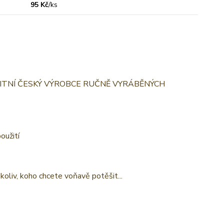
95 Kč
/
ks
- KVALITNÍ ČESKÝ VÝROBCE RUČNĚ VYRÁBĚNÝCH
oužití
oliv, koho chcete voňavě potěšit...