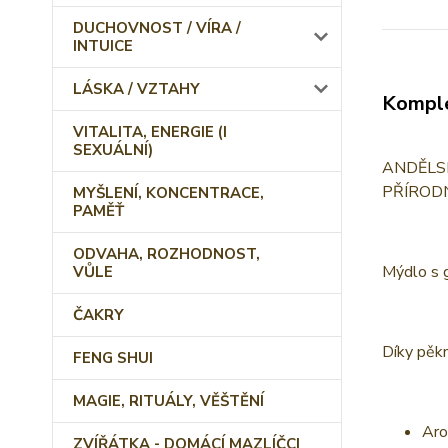
DUCHOVNOST / VÍRA /
INTUICE
LÁSKA / VZTAHY
Komple
VITALITA, ENERGIE (I
SEXUÁLNÍ)
ANDĚLSKÉ
PŘÍROD
MYŠLENÍ, KONCENTRACE,
PAMĚŤ
ODVAHA, ROZHODNOST,
Mýdlo s g
VŮLE
ČAKRY
Díky pěkn
FENG SHUI
MAGIE, RITUÁLY, VĚŠTĚNÍ
Aro
ZVÍŘÁTKA - DOMÁCÍ MAZLÍČCI