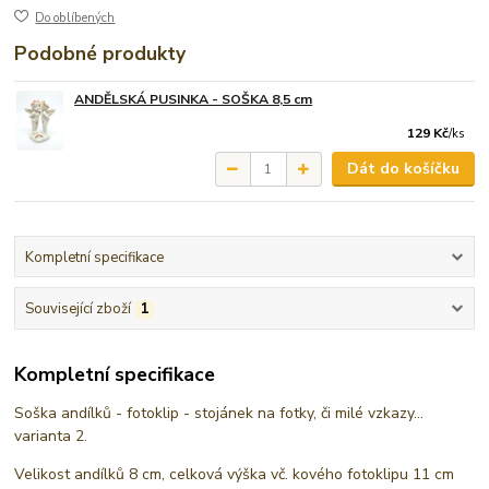
Do oblíbených
Podobné produkty
ANDĚLSKÁ PUSINKA - SOŠKA 8,5 cm
129 Kč
/
ks
Dát do košíčku
Kompletní specifikace
Související zboží
1
Kompletní specifikace
Soška andílků - fotoklip - stojánek na fotky, či milé vzkazy...
varianta 2.
Velikost andílků 8 cm, celková výška vč. kového fotoklipu 11 cm