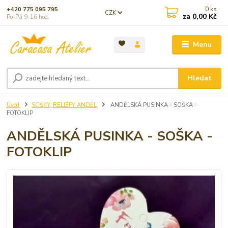
0
ks
+420 775 095 795
CZK
za
0,00 Kč
Po-Pá 9-16 hod.
Menu
Hledat
Úvod
SOŠKY, RELIÉFY ANDĚL
ANDĚLSKÁ PUSINKA - SOŠKA -
FOTOKLIP
ANDĚLSKÁ PUSINKA - SOŠKA -
FOTOKLIP