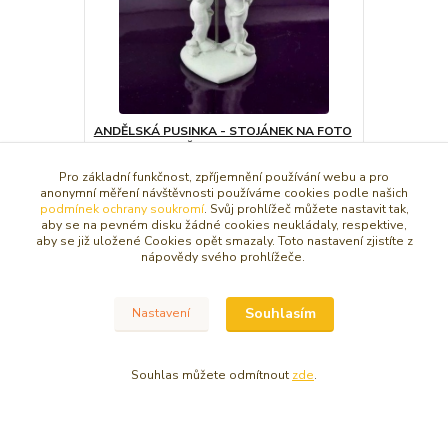
ANDĚLSKÁ PUSINKA - STOJÁNEK NA FOTO
A VZKAZY - SOŠKA
129 Kč
/
ks
Pro základní funkčnost, zpříjemnění používání webu a pro
anonymní měření návštěvnosti používáme cookies podle našich
Dát do košíčku
podmínek ochrany soukromí
. Svůj prohlížeč můžete nastavit tak,
aby se na pevném disku žádné cookies neukládaly, respektive,
aby se již uložené Cookies opět smazaly. Toto nastavení zjistíte z
nápovědy svého prohlížeče.
Zboží zařazeno v kategoriích
Souhlasím
Nastavení
SOŠKY, RELIÉFY ANDĚL
Malý anděl 5-15 cm
Souhlas můžete odmítnout
zde
.