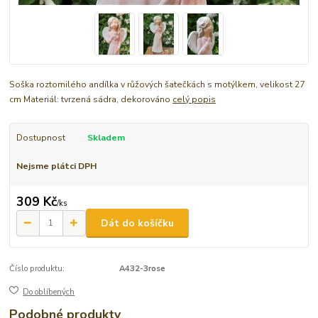
Soška roztomilého andílka v růžových šatečkách s motýlkem, velikost 27
cm Materiál: tvrzená sádra, dekorováno
celý popis
Dostupnost
Skladem
Nejsme plátci DPH
309 Kč
/
ks
Dát do košíčku
Číslo produktu:
A432-3rose
Do oblíbených
Podobné produkty