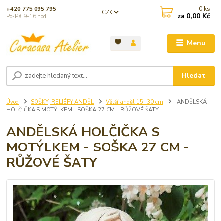
0
ks
+420 775 095 795
CZK
za
0,00 Kč
Po-Pá 9-16 hod.
Menu
Hledat
Úvod
SOŠKY, RELIÉFY ANDĚL
Větší anděl 15 -30 cm
ANDĚLSKÁ
HOLČIČKA S MOTÝLKEM - SOŠKA 27 CM - RŮŽOVÉ ŠATY
ANDĚLSKÁ HOLČIČKA S
MOTÝLKEM - SOŠKA 27 CM -
RŮŽOVÉ ŠATY