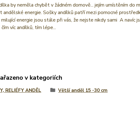
ílka by neměla chybět v žádném domově... jejím umístěním do mí
t andělské energie. Sošky andílků patří mezi pomocné prostředk
 milující energie jsou stále při vás, že nejste nikdy sami
A navíc j
. čím víc andílků, tím lépe...
zařazeno v kategoriích
Y, RELIÉFY ANDĚL
Větší anděl 15 -30 cm