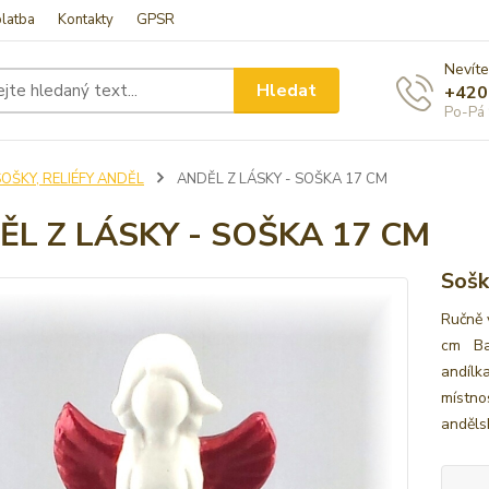
latba
Kontakty
GPSR
Nevíte
Hledat
+420
Po-Pá 
OŠKY, RELIÉFY ANDĚL
ANDĚL Z LÁSKY - SOŠKA 17 CM
ĚL Z LÁSKY - SOŠKA 17 CM
Sošk
Ručně 
cm Bar
andílk
místno
anděls