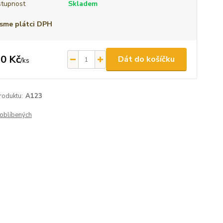
tupnost
Skladem
sme plátci DPH
0 Kč
Dát do košíčku
/
ks
roduktu:
A123
oblíbených