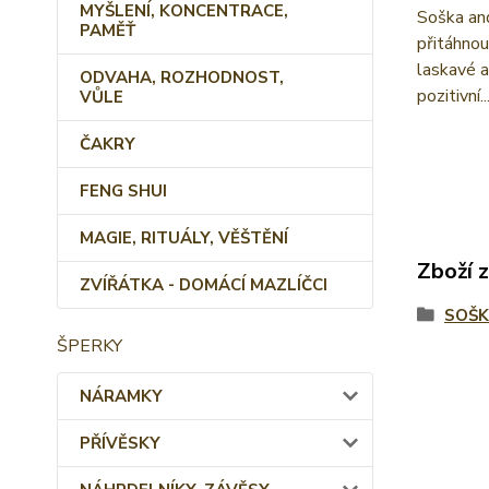
MYŠLENÍ, KONCENTRACE,
Soška and
PAMĚŤ
přitáhnou
laskavé a
ODVAHA, ROZHODNOST,
pozitivní..
VŮLE
ČAKRY
FENG SHUI
MAGIE, RITUÁLY, VĚŠTĚNÍ
Zboží 
ZVÍŘÁTKA - DOMÁCÍ MAZLÍČCI
SOŠK
ŠPERKY
NÁRAMKY
PŘÍVĚSKY