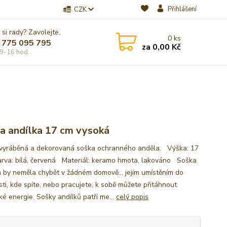
Přihlášení
CZK
 si rady? Zavolejte.
0
ks
 775 095 795
za
0,00 Kč
9-16 hod.
a andílka 17 cm vysoká
vyráběná a dekorovaná soška ochranného anděla. Výška: 17
va: bílá, červená Materiál: keramo hmota, lakováno Soška
a by neměla chybět v žádném domově... jejím umístěním do
sti, kde spíte, nebo pracujete, k sobě můžete přitáhnout
ké energie. Sošky andílků patří me...
celý popis