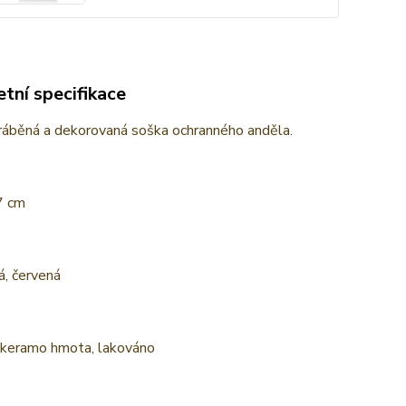
tní specifikace
ráběná a dekorovaná soška ochranného anděla.
7 cm
lá, červená
: keramo hmota, lakováno