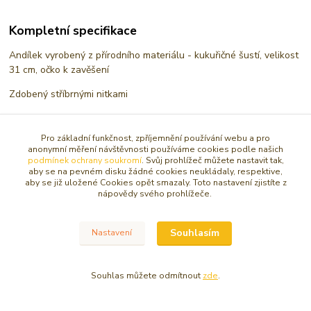
Kompletní specifikace
Andílek vyrobený z přírodního materiálu - kukuřičné šustí, velikost
31 cm, očko k zavěšení
Zdobený stříbrnými nitkami
Pro základní funkčnost, zpříjemnění používání webu a pro
Zboží zařazeno v kategoriích
anonymní měření návštěvnosti používáme cookies podle našich
podmínek ochrany soukromí
. Svůj prohlížeč můžete nastavit tak,
SOŠKY, RELIÉFY ANDĚL
aby se na pevném disku žádné cookies neukládaly, respektive,
aby se již uložené Cookies opět smazaly. Toto nastavení zjistíte z
VÁNOČNÍ DEKORACE
nápovědy svého prohlížeče.
VÁNOCE
Souhlasím
Nastavení
Větší anděl 15 -30 cm
Velký anděl 30 - 90 cm
Souhlas můžete odmítnout
zde
.