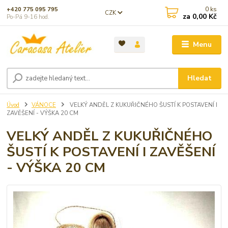
0
ks
+420 775 095 795
CZK
za
0,00 Kč
Po-Pá 9-16 hod.
Menu
Hledat
Úvod
VÁNOCE
VELKÝ ANDĚL Z KUKUŘIČNÉHO ŠUSTÍ K POSTAVENÍ I
ZAVĚŠENÍ - VÝŠKA 20 CM
VELKÝ ANDĚL Z KUKUŘIČNÉHO
ŠUSTÍ K POSTAVENÍ I ZAVĚŠENÍ
- VÝŠKA 20 CM