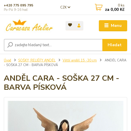
0
ks
+420 775 095 795
CZK
za
0,00 Kč
Po-Pá 9-16 hod.
Menu
Hledat
Úvod
SOŠKY, RELIÉFY ANDĚL
Větší anděl 15 -30 cm
ANDĚL CARA
- SOŠKA 27 CM - BARVA PÍSKOVÁ
ANDĚL CARA - SOŠKA 27 CM -
BARVA PÍSKOVÁ