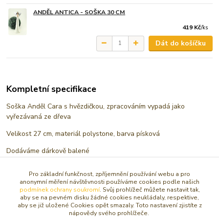
ANDĚL ANTICA - SOŠKA 30 CM
419 Kč
/
ks
Dát do košíčku
Kompletní specifikace
Soška Anděl Cara s hvězdičkou, zpracováním vypadá jako
vyřezávaná ze dřeva
Velikost 27 cm, materiál polystone, barva písková
Dodáváme dárkově balené
Pro základní funkčnost, zpříjemnění používání webu a pro
anonymní měření návštěvnosti používáme cookies podle našich
podmínek ochrany soukromí
. Svůj prohlížeč můžete nastavit tak,
aby se na pevném disku žádné cookies neukládaly, respektive,
Zboží zařazeno v kategoriích
aby se již uložené Cookies opět smazaly. Toto nastavení zjistíte z
nápovědy svého prohlížeče.