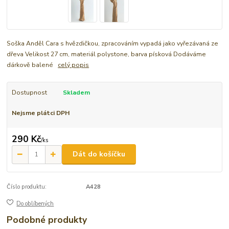
Soška Anděl Cara s hvězdičkou, zpracováním vypadá jako vyřezávaná ze
dřeva Velikost 27 cm, materiál polystone, barva písková Dodáváme
dárkově balené
celý popis
Dostupnost
Skladem
Nejsme plátci DPH
290 Kč
/
ks
Dát do košíčku
Číslo produktu:
A428
Do oblíbených
Podobné produkty